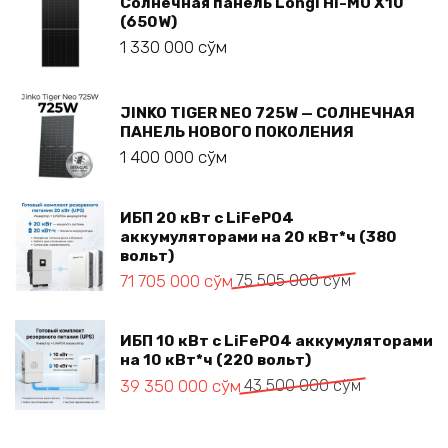
Солнечная панель Longi Hi-MO X10
(650W)
1 330 000
сўм
JINKO TIGER NEO 725W — СОЛНЕЧНАЯ
ПАНЕЛЬ НОВОГО ПОКОЛЕНИЯ
1 400 000
сўм
ИБП 20 кВт с LiFePO4
аккумуляторами на 20 кВт*ч (380
вольт)
Первоначальная
Текущая
71 705 000
сўм
75 505 000
сўм
цена
цена:
составляла
71 705 000 сўм.
75 505 000 сўм.
ИБП 10 кВт с LiFePO4 аккумуляторами
на 10 кВт*ч (220 вольт)
Первоначальная
Текущая
39 350 000
сўм
43 500 000
сўм
цена
цена:
составляла
39 350 000 сўм.
43 500 000 сўм.