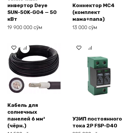
инвертор Deye
Коннектор MC4
SUN-50K-G04 — 50
(комплект
кВт
мама+папа)
19 900 000
сўм
13 000
сўм
Кабель для
солнечных
панелей 6 мм²
УЗИП постоянного
(чёрн.)
тока 2P FSP-D40