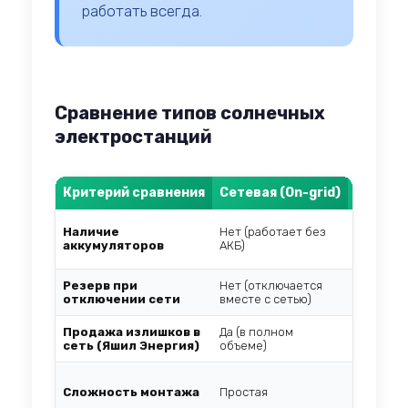
работать всегда.
Сравнение типов солнечных
электростанций
Критерий сравнения
Сетевая (On-grid)
Автоном
Наличие
Нет (работает без
Да (обяз
аккумуляторов
АКБ)
емкости)
Резерв при
Нет (отключается
Да (рабо
отключении сети
вместе с сетью)
автоном
Продажа излишков в
Да (в полном
Нет (сет
сеть (Яшил Энергия)
объеме)
Высокая 
Сложность монтажа
Простая
точного 
емкости)