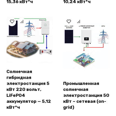
15,36 кВт*ч
10,24 кВт*ч
Солнечная
гибридная
электростанция 5
Промышленная
кВт 220 вольт,
солнечная
LiFePO4
электростанция 50
аккумулятор — 5,12
кВт – сетевая (on-
кВт*ч
grid)