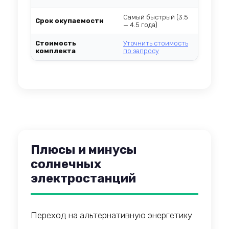
Самый быстрый (3.5
Не рассч
Срок окупаемости
— 4.5 года)
вынужде
Стоимость
Уточнить стоимость
Уточнить
комплекта
по запросу
запросу
Плюсы и минусы
солнечных
электростанций
Переход на альтернативную энергетику