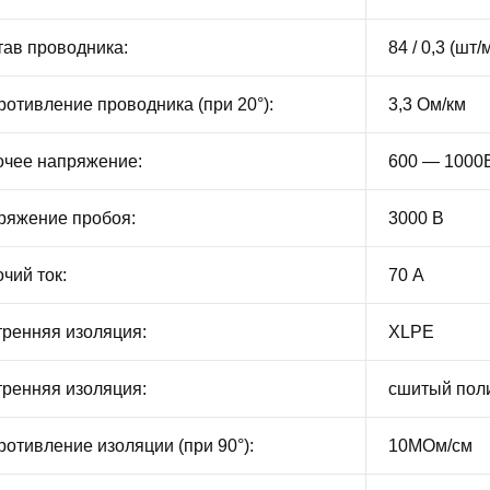
ав проводника:
84 / 0,3 (шт/
отивление проводника (при 20°):
3,3 Ом/км
чее напряжение:
600 — 1000В
яжение пробоя:
3000 В
чий ток:
70 А
ренняя изоляция:
XLPE
ренняя изоляция:
сшитый пол
отивление изоляции (при 90°):
10МОм/см