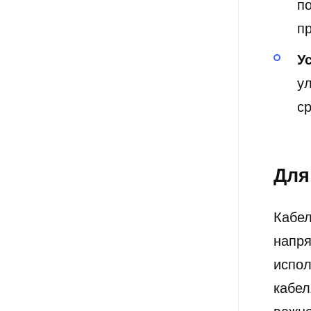
п
п
У
у
с
Для
Кабе
напр
испол
кабел