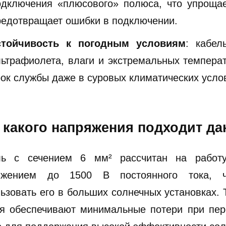
одключения «плюсового» полюса, что упрощае
редотвращает ошибки в подключении.
стойчивость к погодным условиям
: кабел
льтрафиолета, влаги и экстремальных температ
рок службы даже в суровых климатических усло
 какого напряжения подходит д
ль с сечением 6 мм² рассчитан на работ
яжением до 1500 В постоянного тока, ч
ьзовать его в больших солнечных установках. 
я обеспечивают минимальные потери при пере