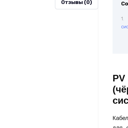
Отзывы (0)
С
си
PV 
(ч
си
Кабе
для 