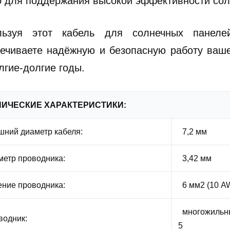
 для поддержания высокой эффективности сол
льзуя этот кабель для солнечных панел
ечиваете надёжную и безопасную работу ваше
лгие-долгие годы.
НИЧЕСКИЕ ХАРАКТЕРИСТИКИ:
ний диаметр кабеля:
7,2 мм
етр проводника:
3,42 мм
ние проводника:
6 мм2 (10 A
многожильный
одник:
5