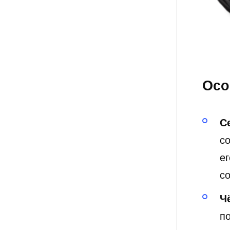
Осо
С
с
е
с
Ч
п