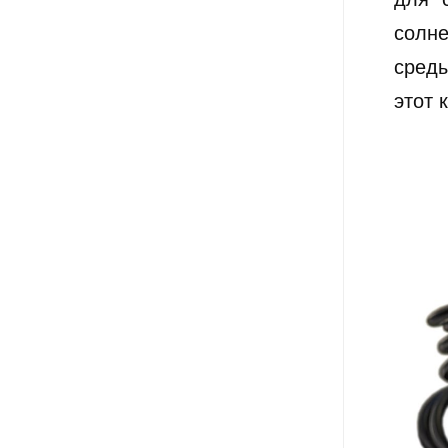
солн
сред
этот 