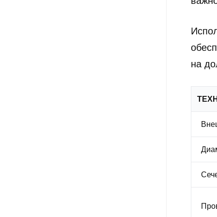
важно
Испо
обесп
на до
ТЕХ
Внеш
Диам
Сече
Пров