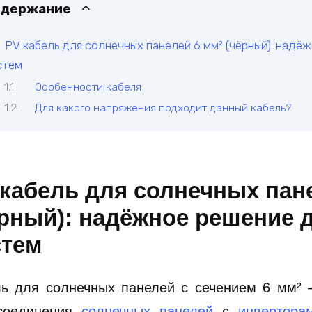
одержание
PV кабель для солнечных панелей 6 мм² (чёрный): надё
стем
Особенности кабеля
Для какого напряжения подходит данный кабель?
кабель для солнечных пан
ёрный): надёжное решение 
стем
ль для солнечных панелей с сечением 6 мм²
соединения
солнечных панелей
с
инвертора