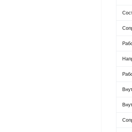
Сост
Сопр
Рабо
Напр
Рабо
Внут
Внут
Сопр