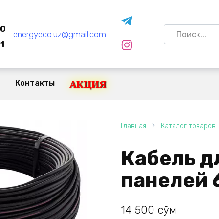
80
Search
energyeco.uz@gmail.com
for:
1
с
Контакты
АКЦИЯ
Главная
Каталог товаров.
Кабель д
панелей 6
14 500
сўм