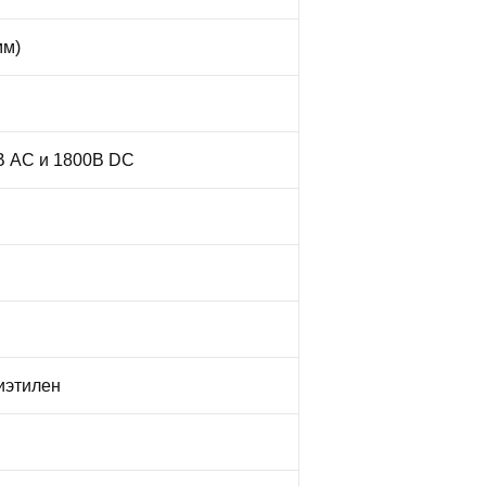
мм)
 AC и 1800В DC
иэтилен