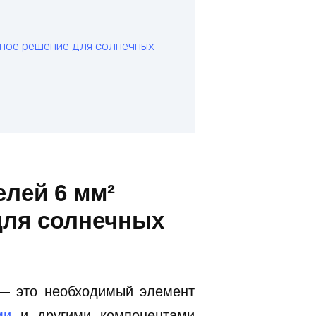
жное решение для солнечных
елей 6 мм²
для солнечных
 — это необходимый элемент
ми
и другими компонентами