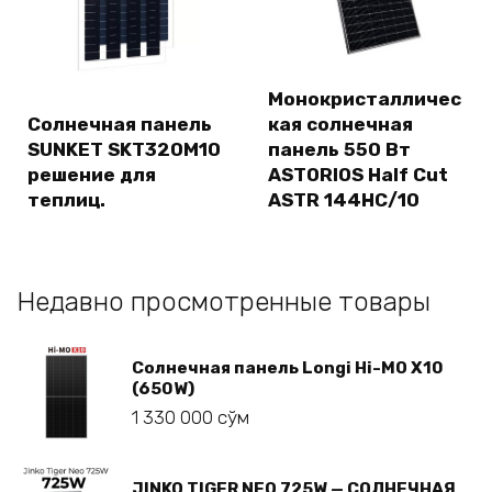
Монокристалличес
Солнечная панель
кая солнечная
SUNKET SKT320M10
панель 550 Вт
решение для
ASTORIOS Half Cut
теплиц.
ASTR 144HC/10
Недавно просмотренные товары
Солнечная панель Longi Hi-MO X10
(650W)
1 330 000
сўм
JINKO TIGER NEO 725W — СОЛНЕЧНАЯ