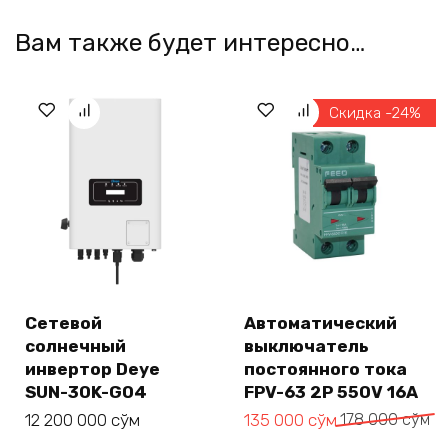
Вам также будет интересно…
Скидка -24%
Сетевой
Автоматический
солнечный
выключатель
инвертор Deye
постоянного тока
SUN-30K-G04
FPV-63 2P 550V 16A
Первоначальная
Текущая
12 200 000
сўм
135 000
сўм
178 000
сўм
цена
цена: