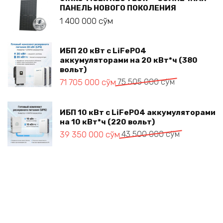
ПАНЕЛЬ НОВОГО ПОКОЛЕНИЯ
1 400 000
сўм
ИБП 20 кВт с LiFePO4
аккумуляторами на 20 кВт*ч (380
вольт)
Первоначальная
Текущая
71 705 000
сўм
75 505 000
сўм
цена
цена:
составляла
71 705 000 сўм.
75 505 000 сўм.
ИБП 10 кВт с LiFePO4 аккумуляторами
на 10 кВт*ч (220 вольт)
Первоначальная
Текущая
39 350 000
сўм
43 500 000
сўм
цена
цена:
составляла
39 350 000 сўм.
43 500 000 сўм.
© 2026 Energy Eco Sources