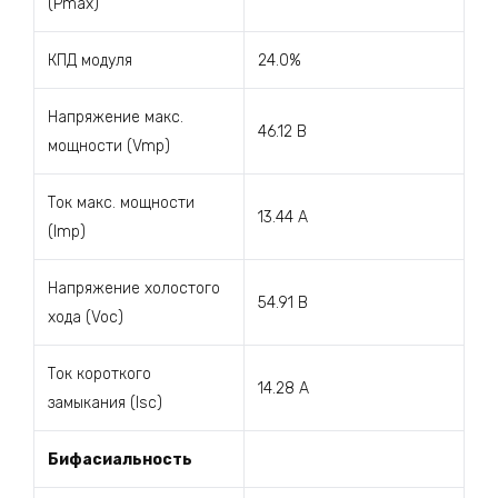
(Pmax)
КПД модуля
24.0%
Напряжение макс.
46.12 В
мощности (Vmp)
Ток макс. мощности
13.44 А
(Imp)
Напряжение холостого
54.91 В
хода (Voc)
Ток короткого
14.28 А
замыкания (Isc)
Бифасиальность