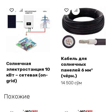
составляла
135 000 сўм.
178 000 сўм.
Кабель для
Солнечная
солнечных
электростанция 10
панелей 6 мм²
кВт – сетевая (on-
(чёрн.)
grid)
14 500
сўм
Похожие