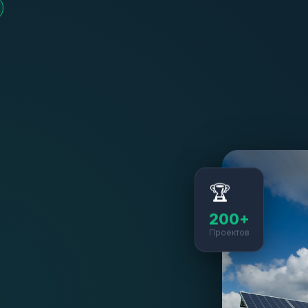
🏆
200+
Проектов