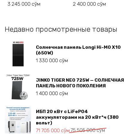
3 245 000
сўм
2 400 000
сўм
Недавно просмотренные товары
Солнечная панель Longi Hi-MO X10
(650W)
1 330 000
сўм
JINKO TIGER NEO 725W — СОЛНЕЧНАЯ
ПАНЕЛЬ НОВОГО ПОКОЛЕНИЯ
1 400 000
сўм
ИБП 20 кВт с LiFePO4
аккумуляторами на 20 кВт*ч (380
вольт)
Первоначальная
Текущая
71 705 000
сўм
75 505 000
сўм