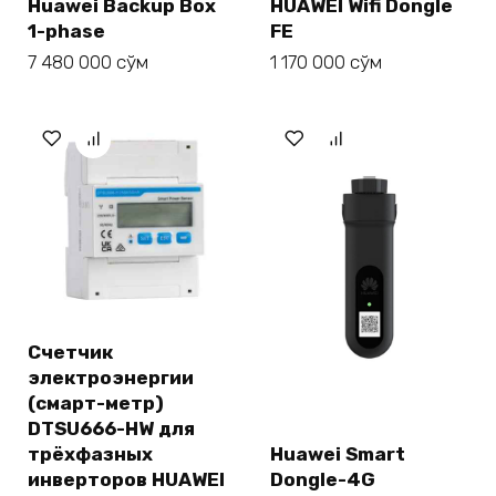
Huawei Backup Box
HUAWEI Wifi Dongle
1-phase
FE
7 480 000
сўм
1 170 000
сўм
Счетчик
электроэнергии
(смарт-метр)
DTSU666-HW для
трёхфазных
Huawei Smart
инверторов HUAWEI
Dongle-4G