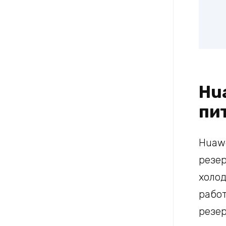
Hu
пи
Huaw
резе
холод
рабо
резе