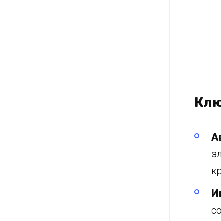
Клю
А
э
к
И
с