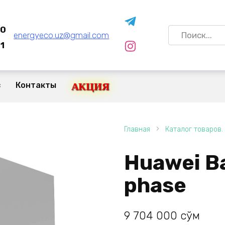
80
Search
energyeco.uz@gmail.com
for:
1
с
Контакты
АКЦИЯ
Главная
Каталог товаров.
Huawei B
phase
9 704 000
сўм