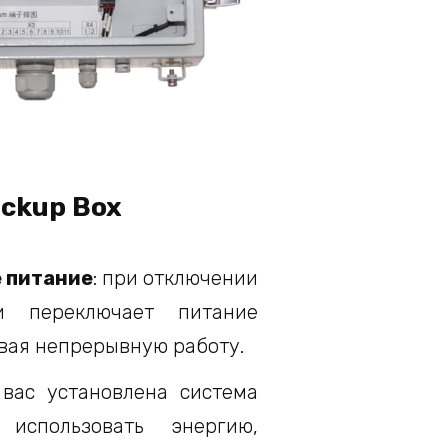
ckup Box
 питание
: при отключении
и переключает питание
ивая непрерывную работу.
 вас установлена система
использовать энергию,