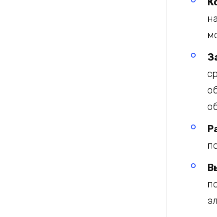
К
н
м
З
с
о
о
Р
п
В
п
э