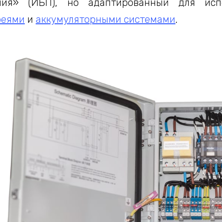
ния» (ИБП), но адаптированный для ис
реями
и
аккумуляторными системами
.