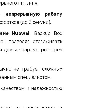
ервного питания.
е непрерывную работу
ороткое (до 3 секунд).
ние Huawei
: Backup Box
ei, позволяя отслеживать
 и другие параметры через
бычно не требует сложных
ванным специалистом.
м качеством и надежностью
естимо с однофазными и