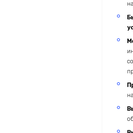
н
Б
у
М
и
с
п
П
н
В
о
В