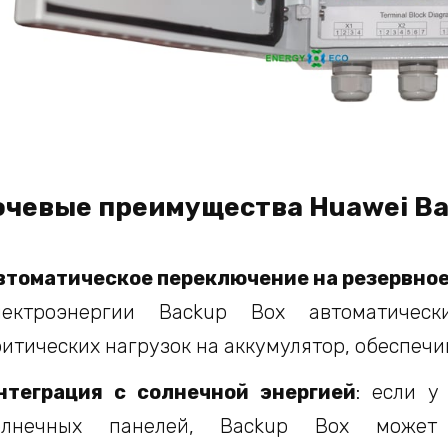
чевые преимущества Huawei Ba
втоматическое переключение на резервное
лектроэнергии Backup Box автоматическ
ритических нагрузок на аккумулятор, обеспеч
нтеграция с солнечной энергией
: если у
олнечных панелей, Backup Box может 