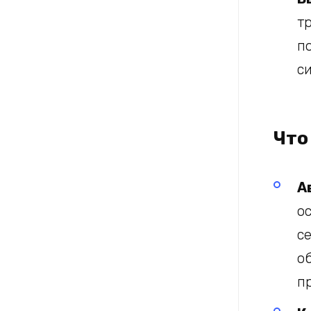
т
п
с
Что
А
о
с
о
п