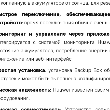
акопленную в аккумуляторе от солнца, для рез
ыстрое переключение, обеспечивающе
стройств
: время переключения обычно очень к
ониторинг и управление через приложе
нтегрируется с системой мониторинга Huaw
остояние аккумулятора, потребление энергии
риложение или веб-интерфейс.
ростая установка
: установка Backup Box о
астроек и может быть выполнена квалифициро
ысокая надежность
: Huawei известен свои
борудования.
ысокая совместимость
: Устройство совм