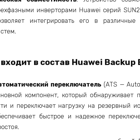
рехфазными инверторами Huawei серий SUN2
озволяет интегрировать его в различные
истем.
 входит в состав Huawei Backup 
втоматический переключатель
(ATS — Autom
сновной компонент, который обнаруживает 
ети и переключает нагрузку на резервный ис
беспечивает быстрое и надежное переключ
ростоя.