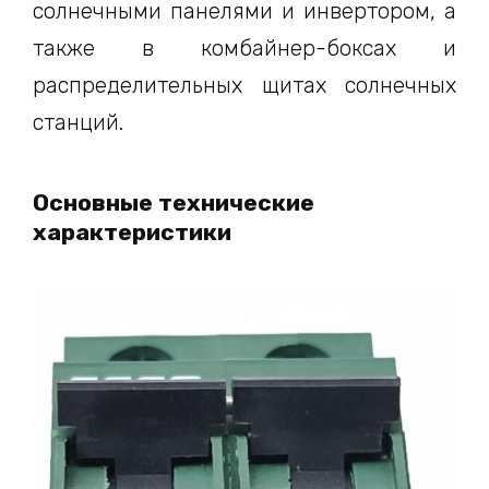
солнечными панелями и инвертором, а
также в комбайнер-боксах и
распределительных щитах солнечных
станций.
Основные технические
характеристики
Н
о
м
и
н