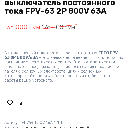
выключатель постоянного
тока FPV-63 2P 800V 63A
Первоначальная
Текущая
135 000
сўм
178 000
сўм
цена
цена:
составляла
135 000 сўм.
178 000 сўм.
Автоматический выключатель постоянного тока
FEEO FPV-
63 2P 800V/63A
– это надежное решение для защиты ваших
солнечных энергетических систем. Этот автоматический
выключатель предназначен для использования в солнечных
панелях, солнечных электростанциях и солнечных
инверторах, обеспечивая безопасность и стабильность
работы ваших устройств.
Артикул:
FPV63-550V-16A-1-1-1
Категория:
Автоматические выключатели DC