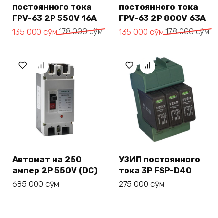
постоянного тока
постоянного тока
FPV-63 2P 550V 16A
FPV-63 2P 800V 63A
Первоначальная
Текущая
Первоначальная
Текущая
135 000
сўм
178 000
сўм
135 000
сўм
178 000
сўм
цена
цена:
цена
цена:
составляла
135 000 сўм.
составляла
135 000 сўм.
178 000 сўм.
178 000 сўм.
Автомат на 250
УЗИП постоянного
ампер 2P 550V (DC)
тока 3P FSP-D40
685 000
сўм
275 000
сўм