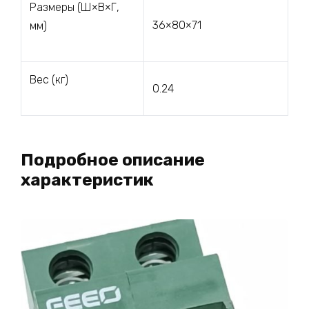
Размеры (Ш×В×Г,
36×80×71
мм)
Вес (кг)
0.24
Подробное описание
характеристик