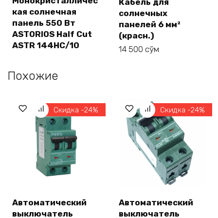
Монокристалличес
Кабель для
кая солнечная
солнечных
панель 550 Вт
панелей 6 мм²
ASTORIOS Half Cut
(красн.)
ASTR 144HC/10
14 500
сўм
Похожие
Скидка -24%
Скидка -24%
Автоматический
Автоматический
выключатель
выключатель