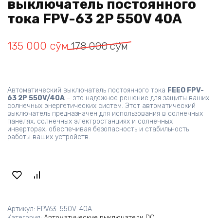
выключатель постоянного
тока FPV-63 2P 550V 40A
Первоначальная
Текущая
135 000
сўм
178 000
сўм
цена
цена:
составляла
135 000 сўм.
178 000 сўм.
Автоматический выключатель постоянного тока
FEEO FPV-
63 2P 550V/40A
– это надежное решение для защиты ваших
солнечных энергетических систем. Этот автоматический
выключатель предназначен для использования в солнечных
панелях, солнечных электростанциях и солнечных
инверторах, обеспечивая безопасность и стабильность
работы ваших устройств.
Артикул:
FPV63-550V-40A
Категория:
Автоматические выключатели DC