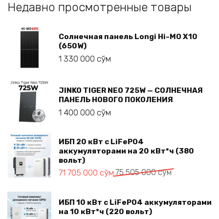
Недавно просмотренные товары
Солнечная панель Longi Hi-MO X10
(650W)
1 330 000
сўм
JINKO TIGER NEO 725W — СОЛНЕЧНАЯ
ПАНЕЛЬ НОВОГО ПОКОЛЕНИЯ
1 400 000
сўм
ИБП 20 кВт с LiFePO4
аккумуляторами на 20 кВт*ч (380
вольт)
Первоначальная
Текущая
71 705 000
сўм
75 505 000
сўм
цена
цена:
составляла
71 705 000 сўм.
75 505 000 сўм.
ИБП 10 кВт с LiFePO4 аккумуляторами
на 10 кВт*ч (220 вольт)